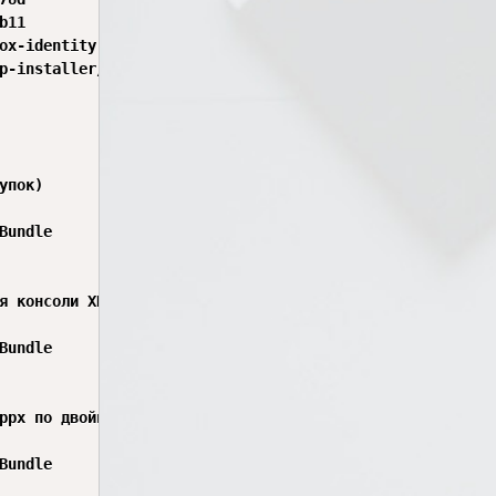
11

ox-identity-provider/9wzdncrd1hkw?activetab=pivot:overvie
p-installer/9nblggh4nns1?activetab=pivot:overviewtab

пок)

undle

я консоли XBox)

undle

ppx по двойному клику, но не всё так можно поставить)

undle
