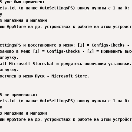
S уже был применен:

ets.txt (в папке AutoSettingsPS) внизу пункты с 1 на 0:



з магазина и магазин

ям AppStore на др. устройствах к работе на этом устройств
ettingsPS и восстановите в меню: [1] = Configs-Checks - 
заново в меню [1] = Configs-Checks - [2] = Применить выб
агрузку.

all_Microsoft_Store.bat и дождитесь окончания установки.

агрузку.

оступен в меню Пуск - Microsoft Store.

S не применялся:

ets.txt (в папке AutoSettingsPS) внизу пункты с 1 на 0:



з магазина и магазин

ям AppStore на др. устройствах к работе на этом устройств