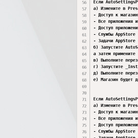
Если AutoSettingsP
а) Измените в Pres
- Доступ к магазину
- Все приложения и
- Доступ приложени
- Службы AppStore

- Задачи AppStore

б) Запустите AutoS
а затем примените 
в) Выполните перез
г) Запустите _Inst
д) Выполните перез
е) Магазин будет д
Если AutoSettingsP
а) Измените в Pres
- Доступ к магазину
- Все приложения и
- Доступ приложени
- Службы AppStore

- Задачи AppStore
