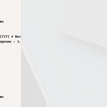
е

[777] = Восстановить выборочно - 3. Set-Configs-SyncApps,
орочно - 3. Set-Configs-SyncApps.

е
