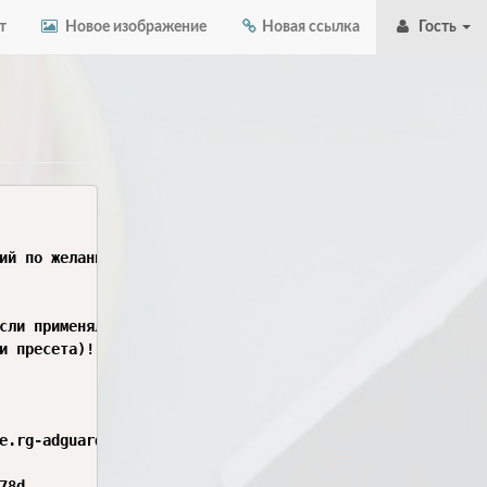
т
Новое изображение
Новая ссылка
Гость
ий по желанию.

сли применяли его,

и пресета)!

e.rg-adguard.net/

8d
