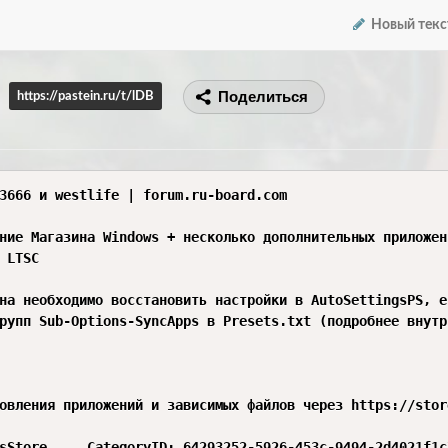
Новый текс
Поделиться
https://pastein.ru/t/lDB
3666 и westlife | forum.ru-board.com

ние Магазина Windows + несколько дополнительных приложен
 LTSC

на необходимо восстановить настройки в AutoSettingsPS, е
рупп Sub-Options-SyncApps в Presets.txt (подробнее внутр
овления приложений и зависимых файлов через https://stor
sStore     CategoryID: 64293252-5926-453c-9494-2d4021f1c7