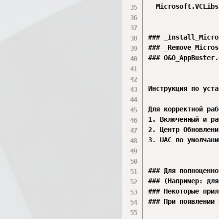
  Microsoft.VCLibs
### _Install_Micro
### _Remove_Micros
### O&O_AppBuster.
Инструкция по уста
Для корректной раб
1. Включенный и ра
2. Центр Обновлени
3. UAC по умолчани
### Для полноценно
### (Например: для
### Некоторые прил
### При появлении 