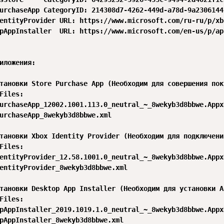
urchaseApp CategoryID: 214308d7-4262-449d-a78d-9a2306144b
entityProvider URL: https://www.microsoft.com/ru-ru/p/xb
pAppInstaller  URL: https://www.microsoft.com/en-us/p/ap
иложения:

тановки Store Purchase App (Необходим для совершения поку
Files:

urchaseApp_12002.1001.113.0_neutral_~_8wekyb3d8bbwe.AppxB
urchaseApp_8wekyb3d8bbwe.xml

тановки Xbox Identity Provider (Необходим для подключени
Files:

entityProvider_12.58.1001.0_neutral_~_8wekyb3d8bbwe.AppxB
entityProvider_8wekyb3d8bbwe.xml

тановки Desktop App Installer (Необходим для установки A
Files:

pAppInstaller_2019.1019.1.0_neutral_~_8wekyb3d8bbwe.AppxB
pAppInstaller_8wekyb3d8bbwe.xml
