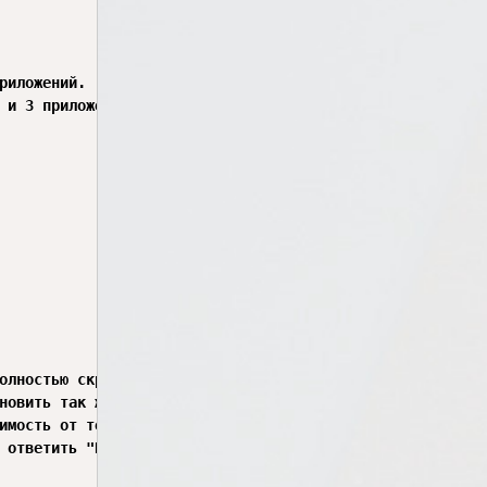
риложений.

 и 3 приложений.

олностью скрипт Set-Configs-SyncApps или дополнительно е
новить так же "Уведомления и обновления плиток в меню пус
имость от телеметрии, которая отключается AutoSettingsPS
 ответить "Нет, спасибо".
