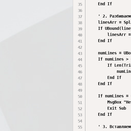
    End If

    ' 2. Разбиваем
    linesArr = Spl
    If UBound(line
        linesArr =
    End If

    numLines = UBo
    If numLines > 
        If Len(Tri
            numLin
        End If

    End If

    If numLines = 
        MsgBox "Не
        Exit Sub

    End If

    ' 3. Вставляем