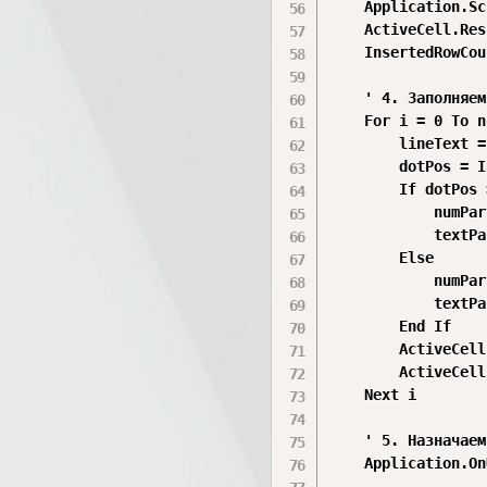
    Application.Sc
    ActiveCell.Res
    InsertedRowCou
    ' 4. Заполняем
    For i = 0 To n
        lineText =
        dotPos = I
        If dotPos 
            numPar
            textPa
        Else

            numPar
            textPa
        End If

        ActiveCell
        ActiveCell
    Next i

    ' 5. Назначаем
    Application.On