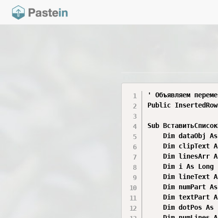
' Объявляем переме
Public InsertedRow
Sub ВставитьСписок
    Dim dataObj As
    Dim clipText A
    Dim linesArr A
    Dim i As Long

    Dim lineText A
    Dim numPart As
    Dim textPart A
    Dim dotPos As 
    Dim numLines A