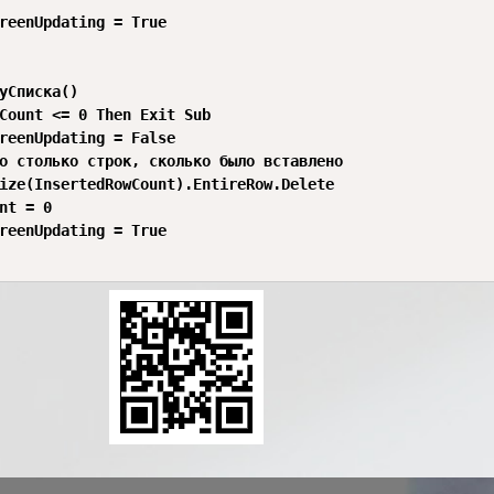
reenUpdating = True

уСписка()

Count <= 0 Then Exit Sub

reenUpdating = False

о столько строк, сколько было вставлено

ize(InsertedRowCount).EntireRow.Delete

nt = 0

reenUpdating = True
