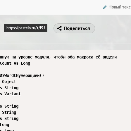
Новый текс
Поделиться
https://pastein.ru/t/l5J
нную на уровне модуля, чтобы оба макроса её видели

Count As Long

ИзWordСНумерацией()

 Object

s String

s Variant

s String

 String

s String

Long

s Long
