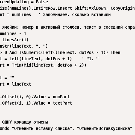
reenUpdating = False

ize(numLines).EntireRow.Insert Shift:=xlDown, CopyOrigin
nt = numLines   ' Запоминаем, сколько вставили

 ячейки: номер в активный столбец, текст в соседний справ
umLines - 1

 linesArr(i)

nStr(lineText, ". ")

> 0 And IsNumeric(Left(lineText, dotPos - 1)) Then

t = Left(lineText, dotPos + 1)    ' "1. "

rt = Trim(Mid(lineText, dotPos + 2))

t = ""

rt = lineText

.Offset(i, 0).Value = numPart

.Offset(i, 1).Value = textPart

 ОДНУ команду отмены

Undo "Отменить вставку списка", "ОтменитьВставкуСписка"
