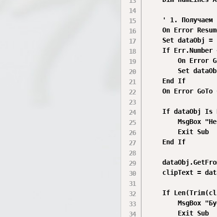
    ' 1. Получаем 
    On Error Resum
    Set dataObj = 
    If Err.Number 
        On Error G
        Set dataOb
    End If

    On Error GoTo 0
    If dataObj Is 
        MsgBox "Не
        Exit Sub

    End If

    dataObj.GetFro
    clipText = dat
    If Len(Trim(cl
        MsgBox "Бу
        Exit Sub
