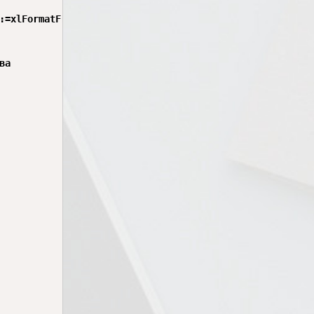
:=xlFormatFromLeftOrAbove

а
