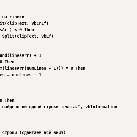
 на строки

it(clipText, vbCrLf)

sArr) < 0 Then

 Split(clipText, vbLf)

und(linesArr) + 1

0 Then

m(linesArr(numLines - 1))) = 0 Then

es = numLines - 1

0 Then

 найдено ни одной строки текста.", vbInformation

 строки (сдвигаем всё вниз)
