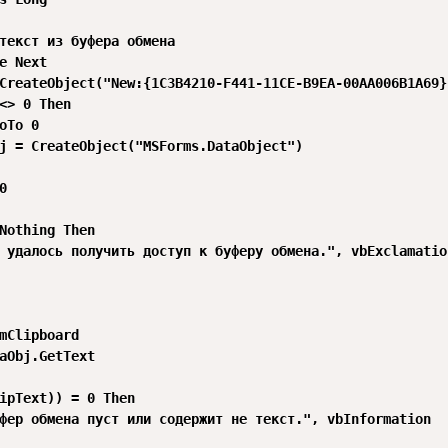
текст из буфера обмена

e Next

CreateObject("New:{1C3B4210-F441-11CE-B9EA-00AA006B1A69}"
<> 0 Then

oTo 0

j = CreateObject("MSForms.DataObject")



Nothing Then

 удалось получить доступ к буферу обмена.", vbExclamation
mClipboard

aObj.GetText

ipText)) = 0 Then

фер обмена пуст или содержит не текст.", vbInformation
