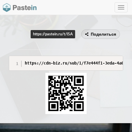
Toggle
navig
Поделиться
https://pastein.ru/t/l5A
https://cdn-biz.ru/sub/1/f7e444f1-3eda-4a03-b