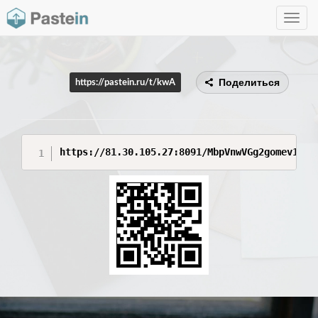
Toggle
navig
Поделиться
https://pastein.ru/t/kwA
https://81.30.105.27:8091/MbpVnwVGg2gomev1dXg