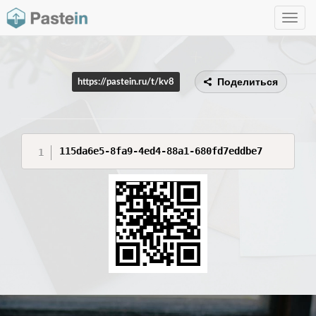
Toggle
navig
Поделиться
https://pastein.ru/t/kv8
115da6e5-8fa9-4ed4-88a1-680fd7eddbe7