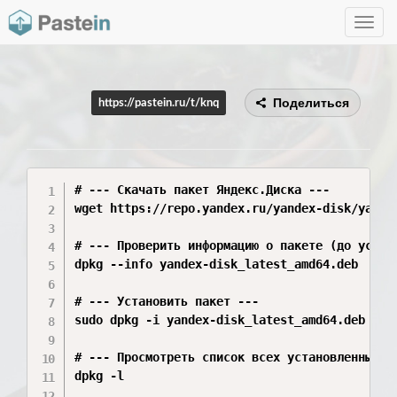
Toggle
navig
Поделиться
https://pastein.ru/t/knq
# --- Скачать пакет Яндекс.Диска ---

wget https://repo.yandex.ru/yandex-disk/yandex
# --- Проверить информацию о пакете (до устано
dpkg --info yandex-disk_latest_amd64.deb

# --- Установить пакет ---

sudo dpkg -i yandex-disk_latest_amd64.deb

# --- Просмотреть список всех установленных па
dpkg -l
