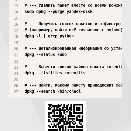
# --- Удалить пакет вместе со всеми конфигурац
sudo dpkg --purge yandex-disk

# --- Получить список пакетов и отфильтровать 
# (например, найти всё связанное с python)

dpkg -l | grep python

# --- Детализированная информация об установле
dpkg --status sudo

# --- Вывести список файлов пакета coreutils -
dpkg --listfiles coreutils

# --- Найти, какому пакету принадлежит файл /b
dpkg --search /bin/chacl