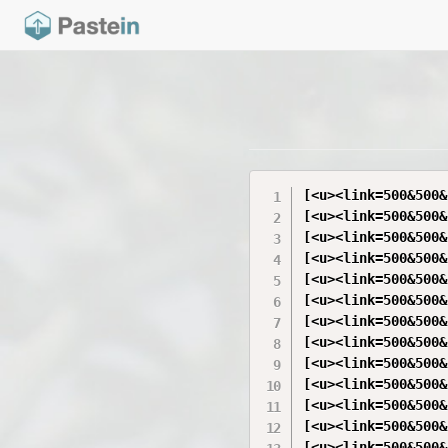
[<u><link=500&500&
[<u><link=500&500&
[<u><link=500&500&
[<u><link=500&500&
[<u><link=500&500&
[<u><link=500&500&
[<u><link=500&500&
[<u><link=500&500&
[<u><link=500&500&
[<u><link=500&500&
[<u><link=500&500&
[<u><link=500&500&
[<u><link=500&500&