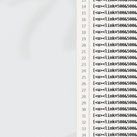
[<u><link=500&500&
[<u><link=500&500&
[<u><link=500&500&
[<u><link=500&500&
[<u><link=500&500&
[<u><link=500&500&
[<u><link=500&500&
[<u><link=500&500&
[<u><link=500&500&
[<u><link=500&500&
[<u><link=500&500&
[<u><link=500&500&
[<u><link=500&500&
[<u><link=500&500&
[<u><link=500&500&
[<u><link=500&500&
[<u><link=500&500&
[<u><link=500&500&
[<u><link=500&500&
[<u><link=500&500&
[<u><link=500&500&