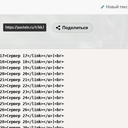
Новый текс
Поделиться
https://pastein.ru/t/kkJ
17>Сервер 17</link></u>]<br>

18>Сервер 18</link></u>]<br>

19>Сервер 19</link></u>]<br>

20>Сервер 20</link></u>]<br>

21>Сервер 21</link></u>]<br>

22>Сервер 22</link></u>]<br>

23>Сервер 23</link></u>]<br>

24>Сервер 24</link></u>]<br>

25>Сервер 25</link></u>]<br>

26>Сервер 26</link></u>]<br>

27>Сервер 27</link></u>]<br>

28>Сервер 28</link></u>]<br>

29>Сервер 29</link></u>]<br>
