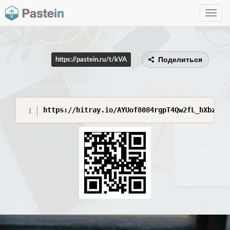
Toggle
navig
Поделиться
https://pastein.ru/t/kVA
https://hitray.io/AYUof8084rgpT4Qw2fL_hXbztMq