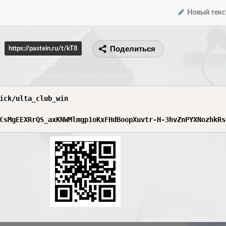
Новый текс
Поделиться
https://pastein.ru/t/kT8
ick/ulta_club_win

CsMgEEXRrQS_axKNWMlmgp1oKxFHdBoopXuvtr-H-3hvZnPYXNozhkRs