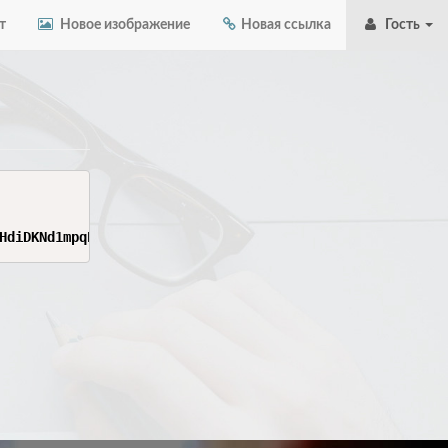
т
Новое изображение
Новая ссылка
Гость
HdiDKNd1mpqPz0hnHSEGONhl-KWHe_VKykXN3kjuZuW5uhrNrRCG68XD