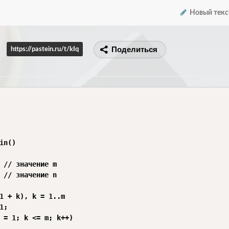
Новый текс
Поделиться
https://pastein.ru/t/kIq
in()

 // значение m

 // значение n

1 + k), k = 1..m

;

 = 1; k <= m; k++)
