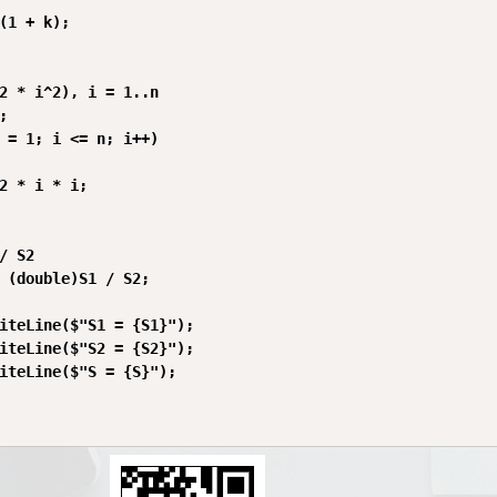
(1 + k);

2 * i^2), i = 1..n



 = 1; i <= n; i++)

2 * i * i;

/ S2

 (double)S1 / S2;

iteLine($"S1 = {S1}");

iteLine($"S2 = {S2}");

iteLine($"S = {S}");
