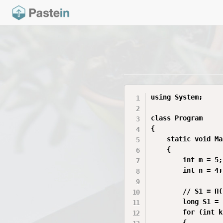
using System;

class Program

{

    static void Ma
    {

        int m = 5;
        int n = 4;
        // S1 = Π(
        long S1 = 1
        for (int k
        {
