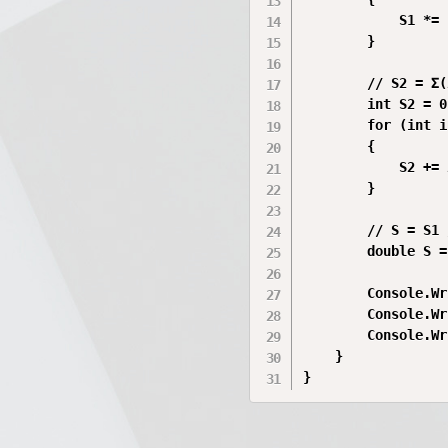
            S1 *= 
        }

        // S2 = Σ(
        int S2 = 0;
        for (int i
        {

            S2 += 
        }

        // S = S1 
        double S =
        Console.Wr
        Console.Wr
        Console.Wr
    }

}