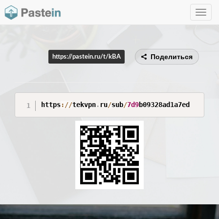
Toggle
navig
Поделиться
https://pastein.ru/t/kBA
https
:
/
/
tekvpn
.
ru
/
sub
/
7d
9
b09328ad1a7ed