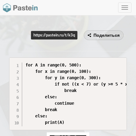
Toggle
navig
Поделиться
https://pastein.ru/t/k3q
for A in range(0, 500):

    for x in range(0, 100):

        for y in range(0, 300):

            if not ((x < 7) or (y >= 5 * x + A
                break

        else:

            continue

        break

    else:
