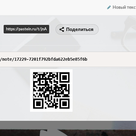
Новый текс
Поделиться
https://pastein.ru/t/jnA
/note/17229-7201f792bfda622eb5e85f6b