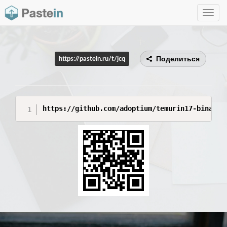
Toggle
navig
Поделиться
https://pastein.ru/t/jcq
https://github.com/adoptium/temurin17-binarie