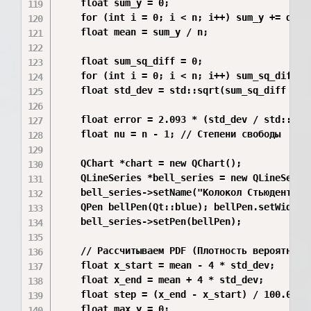
    float sum_y = 0;

    for (int i = 0; i < n; i++) sum_y += data.
    float mean = sum_y / n;

    float sum_sq_diff = 0;

    for (int i = 0; i < n; i++) sum_sq_diff +=
    float std_dev = std::sqrt(sum_sq_diff / (n
    float error = 2.093 * (std_dev / std::sqrt
    float nu = n - 1; // Степени свободы

    QChart *chart = new QChart();

    QLineSeries *bell_series = new QLineSeries
    bell_series->setName("Колокол Стьюдента");
    QPen bellPen(Qt::blue); bellPen.setWidth(2
    bell_series->setPen(bellPen);

    // Рассчитываем PDF (Плотность вероятности
    float x_start = mean - 4 * std_dev;

    float x_end = mean + 4 * std_dev;

    float step = (x_end - x_start) / 100.0;

    float max_y = 0;
