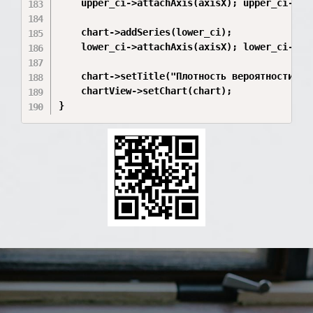
    upper_ci->attachAxis(axisX); upper_ci->att
    chart->addSeries(lower_ci);

    lower_ci->attachAxis(axisX); lower_ci->att
    chart->setTitle("Плотность вероятности рас
    chartView->setChart(chart);
