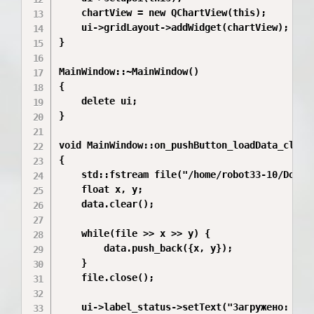
    chartView = new QChartView(this);

    ui->gridLayout->addWidget(chartView);

}

MainWindow::~MainWindow()

{

    delete ui;

}

void MainWindow::on_pushButton_loadData_clicke
{

    std::fstream file("/home/robot33-10/Docum
    float x, y;

    data.clear(); 

    while(file >> x >> y) {

        data.push_back({x, y});

    }

    file.close();

    ui->label_status->setText("Загружено: " +