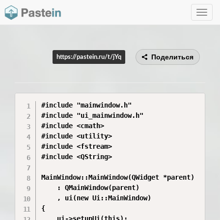
Toggle
navig
Поделиться
https://pastein.ru/t/jYq
#include "mainwindow.h"

#include "ui_mainwindow.h"

#include <cmath>

#include <utility>

#include <fstream>

#include <QString>

MainWindow::MainWindow(QWidget *parent)

    : QMainWindow(parent)

    , ui(new Ui::MainWindow)

{

    ui->setupUi(this);
