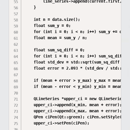
        line_series->append(current.first, cur
    }

    int n = data.size();

    float sum_y = 0;

    for (int i = 0; i < n; i++) sum_y += data.
    float mean = sum_y / n;

    float sum_sq_diff = 0;

    for (int i = 0; i < n; i++) sum_sq_diff +=
    float std_dev = std::sqrt(sum_sq_diff / (n
    float error = 2.093 * (std_dev / std::sqrt
    if (mean + error > y_max) y_max = mean + e
    if (mean - error < y_min) y_min = mean - e
    QLineSeries *upper_ci = new QLineSeries();
    upper_ci->append(x_min, mean + error);

    upper_ci->append(x_max, mean + error);

    QPen ciPen(Qt::green); ciPen.setStyle(Qt::
    upper_ci->setPen(ciPen);
