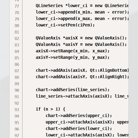
    QLineSeries *lower_ci = new QLineSeries();
    lower_ci->append(x_min, mean - error);

    lower_ci->append(x_max, mean - error);

    lower_ci->setPen(ciPen);

    QValueAxis *axisX = new QValueAxis();

    QValueAxis *axisY = new QValueAxis();

    axisX->setRange(x_min, x_max);

    axisY->setRange(y_min, y_max);

    chart->addAxis(axisX, Qt::AlignBottom);

    chart->addAxis(axisY, Qt::AlignRight);

    chart->addSeries(line_series);

    line_series->attachAxis(axisX); line_serie
    if (n > 1) {

        chart->addSeries(upper_ci);

        upper_ci->attachAxis(axisX); upper_ci-
        chart->addSeries(lower_ci);

        lower_ci->attachAxis(axisX); lower_ci-