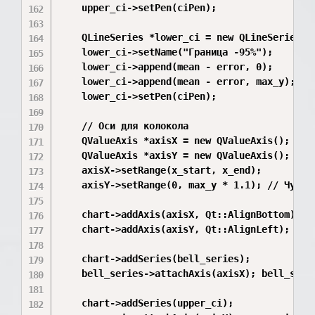
    upper_ci->setPen(ciPen);

    QLineSeries *lower_ci = new QLineSeries();
    lower_ci->setName("Граница -95%");

    lower_ci->append(mean - error, 0);

    lower_ci->append(mean - error, max_y);

    lower_ci->setPen(ciPen);

    // Оси для колокола

    QValueAxis *axisX = new QValueAxis();

    QValueAxis *axisY = new QValueAxis();

    axisX->setRange(x_start, x_end);

    axisY->setRange(0, max_y * 1.1); // Чуть з
    chart->addAxis(axisX, Qt::AlignBottom);

    chart->addAxis(axisY, Qt::AlignLeft);

    chart->addSeries(bell_series);

    bell_series->attachAxis(axisX); bell_serie
    chart->addSeries(upper_ci);
