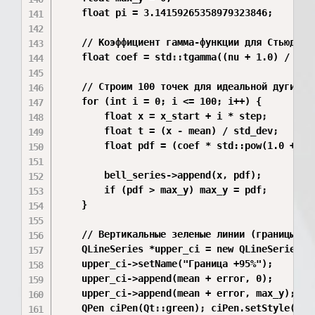
    float pi = 3.14159265358979323846;

    // Коэффициент гамма-функции для Стьюдента
    float coef = std::tgamma((nu + 1.0) / 2.0
    // Строим 100 точек для идеальной дуги кол
    for (int i = 0; i <= 100; i++) {

        float x = x_start + i * step;

        float t = (x - mean) / std_dev;

        float pdf = (coef * std::pow(1.0 + (t
        bell_series->append(x, pdf);

        if (pdf > max_y) max_y = pdf;

    }

    // Вертикальные зеленые линии (границы дов
    QLineSeries *upper_ci = new QLineSeries();
    upper_ci->setName("Граница +95%");

    upper_ci->append(mean + error, 0);

    upper_ci->append(mean + error, max_y);

    QPen ciPen(Qt::green); ciPen.setStyle(Qt::