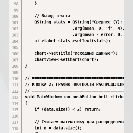
    }

    // Вывод текста

    QString stats = QString("Среднее (Y): %1\n
                    .arg(mean, 0, 'f', 4).arg(
                    .arg(mean - error, 0, 'f',
    ui->label_stats->setText(stats);

    chart->setTitle("Исходные данные");

    chartView->setChart(chart);

}

// ===========================================
// КНОПКА 2: ГРАФИК ПЛОТНОСТИ РАСПРЕДЕЛЕНИЯ (К
// ===========================================
void MainWindow::on_pushButton_bell_clicked()

{

    if (data.size() < 2) return; 

    // Считаем математику для распределения

    int n = data.size();
