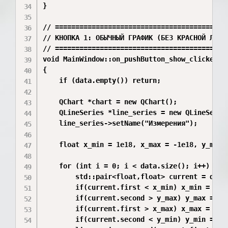
}

// ===========================================
// КНОПКА 1: ОБЫЧНЫЙ ГРАФИК (БЕЗ КРАСНОЙ ЛИНИИ
// ===========================================
void MainWindow::on_pushButton_show_clicked()

{

    if (data.empty()) return; 

    QChart *chart = new QChart();

    QLineSeries *line_series = new QLineSeries
    line_series->setName("Измерения");

    float x_min = 1e18, x_max = -1e18, y_min =
    for (int i = 0; i < data.size(); i++) {

        std::pair<float,float> current = data.
        if(current.first < x_min) x_min = curr
        if(current.second > y_max) y_max = cur
        if(current.first > x_max) x_max = curr
        if(current.second < y_min) y_min = cur