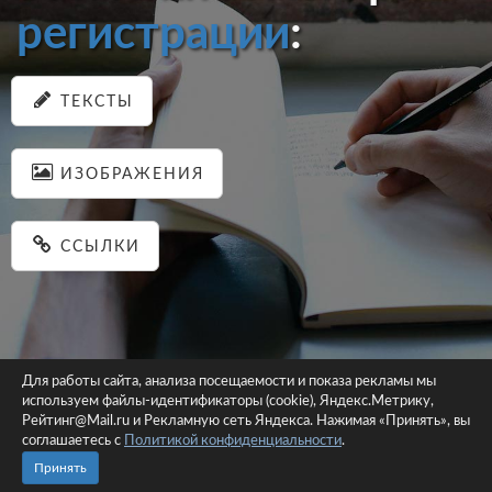
регистрации
:
ТЕКСТЫ
ИЗОБРАЖЕНИЯ
ССЫЛКИ
Для работы сайта, анализа посещаемости и показа рекламы мы
используем файлы-идентификаторы (cookie), Яндекс.Метрику,
© 2026 pastein.ru |
Пользовательское соглашение
|
Политика
Рейтинг@Mail.ru и Рекламную сеть Яндекса. Нажимая «Принять», вы
соглашаетесь с
Политикой конфиденциальности
конфиденциальности
.
Сайт использует файлы-идентификаторы (cookie)
Принять