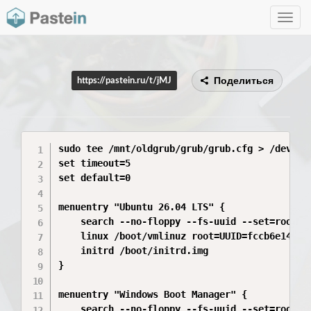
Toggle
navig
Поделиться
https://pastein.ru/t/jMJ
sudo tee /mnt/oldgrub/grub/grub.cfg > /dev/nul
set timeout=5

set default=0

menuentry "Ubuntu 26.04 LTS" {

    search --no-floppy --fs-uuid --set=root fc
    linux /boot/vmlinuz root=UUID=fccb6e14-893
    initrd /boot/initrd.img

}

menuentry "Windows Boot Manager" {

    search --no-floppy --fs-uuid --set=root BA