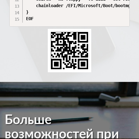
    chainloader /EFI/Microsoft/Boot/bootmgfw.e
}

EOF
Больше
возможностей при