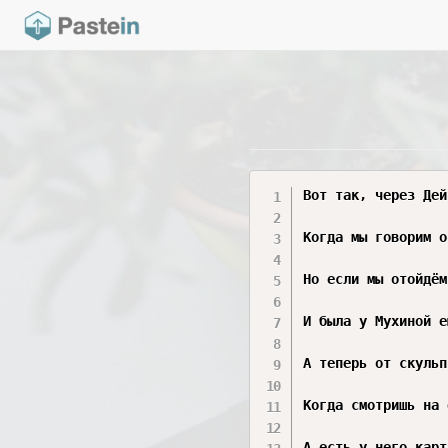
Вот так, через Дейнеку и Пименова, мы естественно подходим к целой плеяде мастеров, без которых разговор о советском искусстве был бы попросту плоским и неполным. И первое имя, которое я хочу назвать, — это Вера Игнатьевна Мухина. О ней говорить одновременно и легко, и невероятно сложно. Легко — потому что её главное творение 