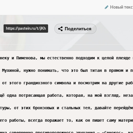
Новый текс
Поделиться
https://pastein.ru/t/jKh
знают абсолютно все, оно впечатано в нашу культурную память намертво. Сложно — потому что за гигантской тенью «Рабочего и колхозницы» часто теряется вся остальная, невероятно глубокая и многогранная работа этого скульптора.

Когда мы говорим о Мухиной, нужно понимать, что это был титан в прямом и переносном смысле. Женщина, которая подчинила себе грубый, неподатливый материал — бронзу, сталь, бетон — и заставила его дышать, лететь, петь. Её знаменитая группа из нержавеющей стали, взметнувшаяся над Парижем в 1937 году, — это, конечно, не просто скульптура. Это настоящий манифест. Сама идея сделать 24-метровую статую из нового, индустриального материала, который до этого использовали разве что в машиностроении, была дерзким художественным жестом. А как она этого добилась? Ведь Мухина, по сути, изобрела новый метод сборки гигантских скульптур из листов стали, выколачивая их по деревянным формам. Это была работа на стыке высокого искусства и передовой инженерии. И посмотрите, какой эффект: вроде бы две фи