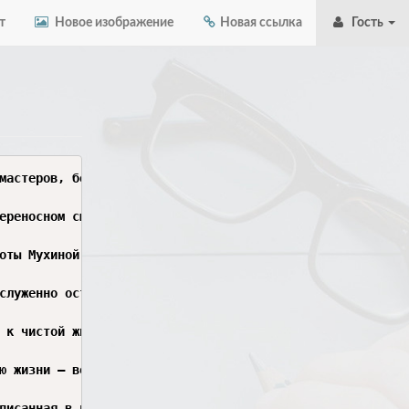
т
Новое изображение
Новая ссылка
Гость
гуры, мужчина и женщина, шагают вперёд, но этот шаг настолько лёгок, настолько стремителен, что многотонная махина буквально парит. Этот летящий, развевающийся шарф — с инженерной точки зрения он служит дополнительной опорой, а с художественной — придаёт всей группе состояние вечного, неостановимого полёта. Это действительно образ, который на десятилетия вперёд определил, как мир видит советского человека: не задавленного трудом, а окрылённого, могучего и свободного.

Но если мы отойдём от этого грандиозного символа и посмотрим на другие работы Мухиной, мы увидим её совершенно иной. Вот, скажем, её «Крестьянка», созданная ещё в 1927 году. Это совсем другая пластика. Никакого полёта, никакой стали. Перед нами стоит женщина, которая выглядит так, будто её вылепили из той самой земли, на которой она работает. Она крепко стоит на ногах, уперев руки в бока, и в этой её позе — спокойная, почти величавая уверенность. Мухина не делает из неё античную богиню, нет, это именно русская баба, в платке, с тяжелыми, 