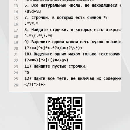
6. Все натуральные числа, не находящиеся на гр
\B\d+\B

7. Строчки, в которых есть символ *:

.*\*.*

8. Найдите строчки, в которых есть открывающа
^.*\(.*\).*$

9) Выделите одним махом весь кусок оглавления 
(?:<a[^>]*>.*?</a>;?\s*)+

10) Выделите одним махом только текстовую част
(?<=>)[^<]+(?=</a>)

11) Найдите пустые строчки;

^$

12) Найти все теги, не включая их содержимое.

</?[^>]+>