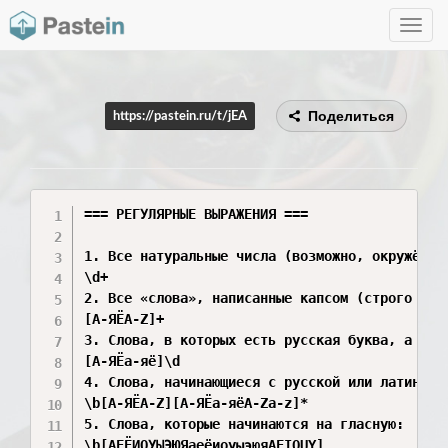
Toggle
navig
Поделиться
https://pastein.ru/t/jEA
=== РЕГУЛЯРНЫЕ ВЫРАЖЕНИЯ ===

1. Все натуральные числа (возможно, окружённые
\d+

2. Все «слова», написанные капсом (строго загл
[А-ЯЁA-Z]+

3. Слова, в которых есть русская буква, а за н
[А-ЯЁа-яё]\d

4. Слова, начинающиеся с русской или латинской
\b[А-ЯЁA-Z][А-ЯЁа-яёA-Za-z]*

5. Слова, которые начинаются на гласную:

\b[АЕЁИОУЫЭЮЯаеёиоуыэюяAEIOUY]
