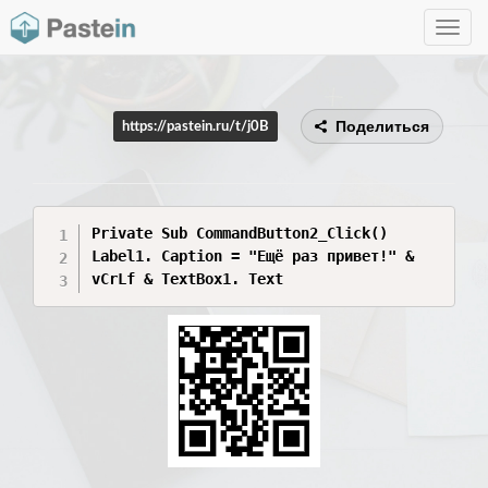
Toggle
navig
Поделиться
https://pastein.ru/t/j0B
Private Sub CommandButton2_Click()

Label1. Caption = "Ещё раз привет!" &

vCrLf & TextBox1. Text