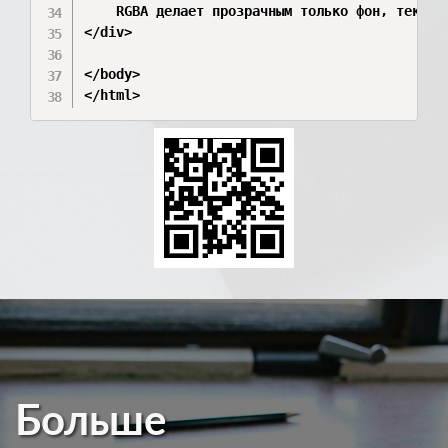
    RGBA делает прозрачным только фон, текст о
</div>

</body>

</html>
Больше