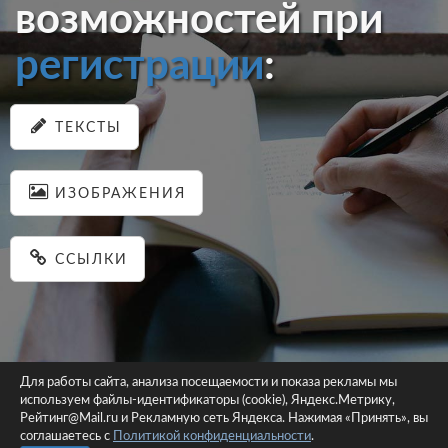
возможностей при
регистрации
:
ТЕКСТЫ
ИЗОБРАЖЕНИЯ
ССЫЛКИ
Для работы сайта, анализа посещаемости и показа рекламы мы
используем файлы-идентификаторы (cookie), Яндекс.Метрику,
© 2026 pastein.ru |
Пользовательское соглашение
|
Политика
Рейтинг@Mail.ru и Рекламную сеть Яндекса. Нажимая «Принять», вы
соглашаетесь с
Политикой конфиденциальности
конфиденциальности
.