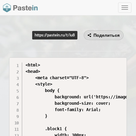
Toggle
navig
Поделиться
https://pastein.ru/t/iu8
<html>

<head>

    <meta charset="UTF-8">

    <style>

        body {

            background: url('https://images.u
            background-size: cover;

            font-family: Arial;

        }

        .block1 {

            width: 300px;
