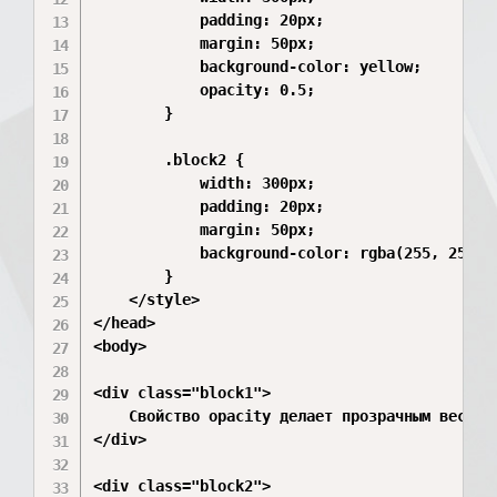
            padding: 20px;

            margin: 50px;

            background-color: yellow;

            opacity: 0.5;

        }

        .block2 {

            width: 300px;

            padding: 20px;

            margin: 50px;

            background-color: rgba(255, 255, 0
        }

    </style>

</head>

<body>

<div class="block1">

    Свойство opacity делает прозрачным весь эл
</div>

<div class="block2">
