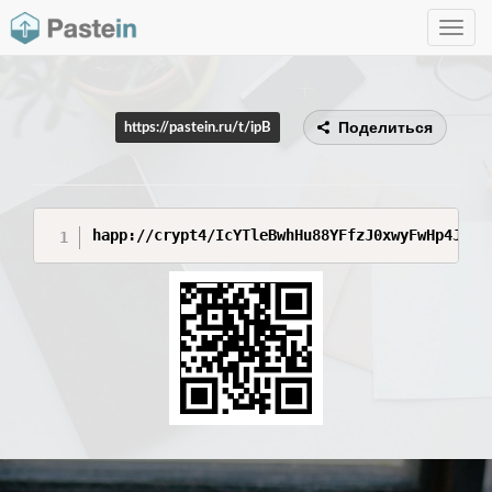
Toggle
navig
Поделиться
https://pastein.ru/t/ipB
happ://crypt4/IcYTleBwhHu88YFfzJ0xwyFwHp4JY6Y