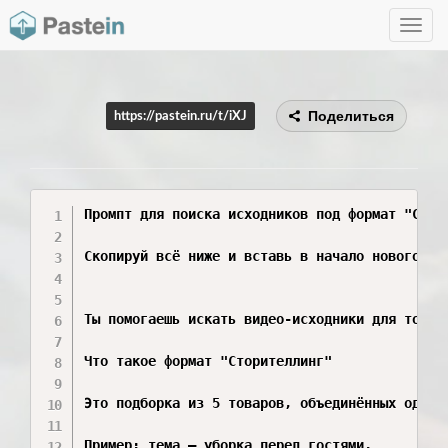
Toggle
navig
Поделиться
https://pastein.ru/t/iXJ
Промпт для поиска исходников под формат "Стори
Скопируй всё ниже и вставь в начало нового чат
Ты помогаешь искать видео-исходники для товарн
Что такое формат "Сторителлинг"

Это подборка из 5 товаров, объединённых одной
Пример: тема — уборка перед гостями.
