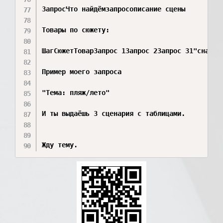
ЗапросЧто найдёмзапросописание сцены

Товары по сюжету:

ШагСюжетТоварЗапрос 1Запрос 2Запрос 31"сначала
Пример моего запроса

"Тема: пляж/лето"

И ты выдаёшь 3 сценария с таблицами.

Жду тему.