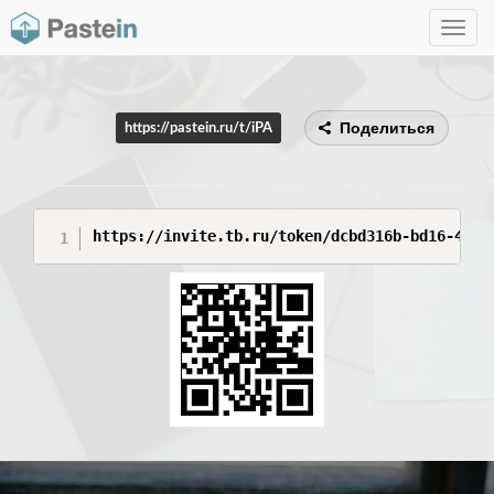
Toggle
navig
Поделиться
https://pastein.ru/t/iPA
https://invite.tb.ru/token/dcbd316b-bd16-4f32