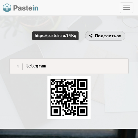
Toggle
navig
Поделиться
https://pastein.ru/t/iKq
telegram