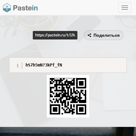
Toggle
navig
Поделиться
https://pastein.ru/t/iJh
hS7h5mN?3kPf_fN