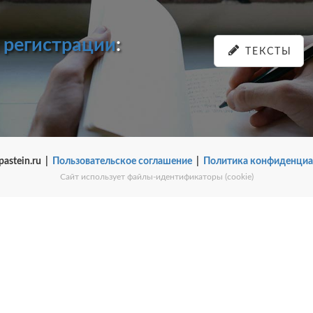
и
регистрации
:
ТЕКСТЫ
pastein.ru |
Пользовательское соглашение
|
Политика конфиденциа
Сайт использует файлы-идентификаторы (cookie)