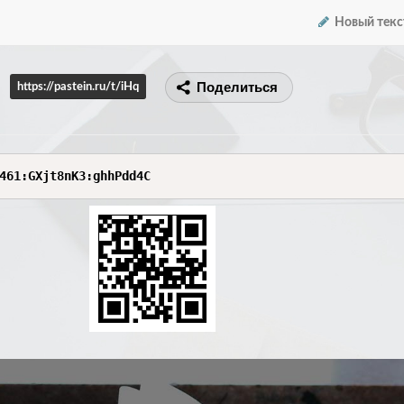
Новый текс
Поделиться
https://pastein.ru/t/iHq
461:GXjt8nK3:ghhPdd4C