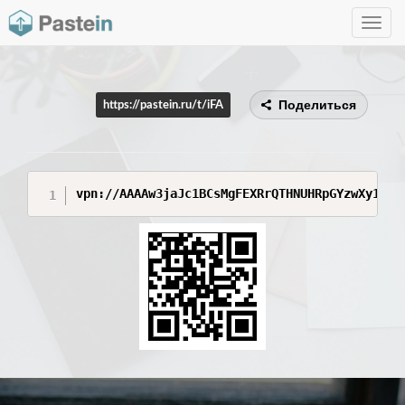
Toggle
navig
Поделиться
https://pastein.ru/t/iFA
vpn://AAAAw3jaJc1BCsMgFEXRrQTHNUHRpGYzwXy1lYh