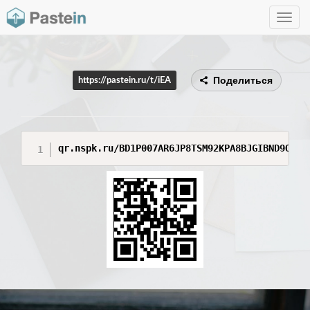
Toggle
navig
Поделиться
https://pastein.ru/t/iEA
qr.nspk.ru/BD1P007AR6JP8TSM92KPA8BJGIBND9OU