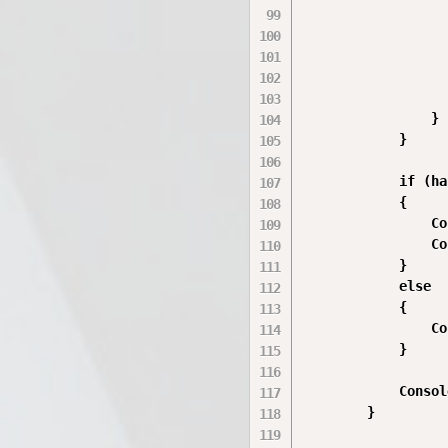
                  
                  
                  
                  
                }

            }

            if (ha
            {

                Co
                Co
            }

            else

            {

                Co
            }

            Consol
        }
