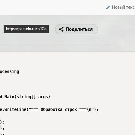
Новый текс
Поделиться
https://pastein.ru/t/iCq
ocessing

d Main(string[] args)

e.WriteLine("=== Обработка строк ===\n");

;

;

;
