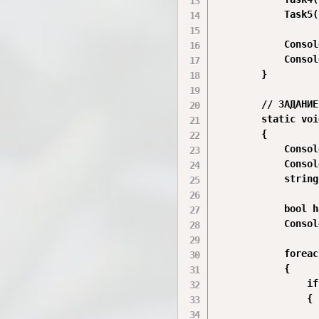
            Task5()
            Consol
            Consol
        }

        // ЗАДАНИЕ
        static voi
        {

            Consol
            Consol
            string
            bool h
            Consol
            foreac
            {

                if
                {

                  