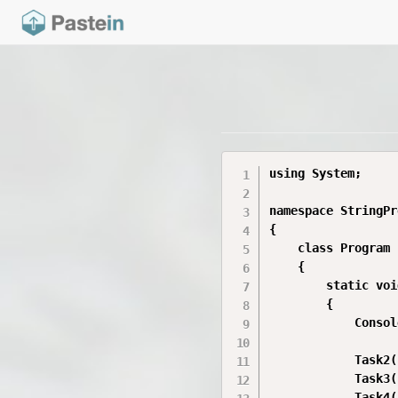
using System;

namespace StringPr
{

    class Program

    {

        static voi
        {

            Consol
            Task2()
            Task3()
            Task4()