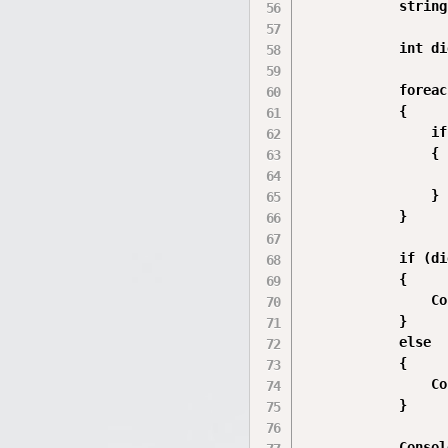
            string
            int di
            foreac
            {

                if
                {

                  
                }

            }

            if (di
            {

                Co
            }

            else

            {

                Co
            }

            Consol