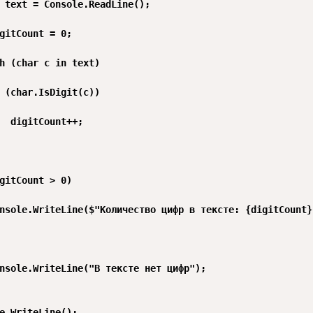
 text = Console.ReadLine();

gitCount = 0;

h (char c in text)

 (char.IsDigit(c))

  digitCount++;

gitCount > 0)

nsole.WriteLine($"Количество цифр в тексте: {digitCount}"
nsole.WriteLine("В тексте нет цифр");

e.WriteLine();
