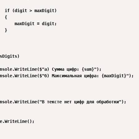
  if (digit > maxDigit)

  {

      maxDigit = digit;

  }

sDigits)

nsole.WriteLine($"а) Сумма цифр: {sum}");

nsole.WriteLine($"б) Максимальная цифра: {maxDigit}");

nsole.WriteLine("В тексте нет цифр для обработки");

e.WriteLine();
