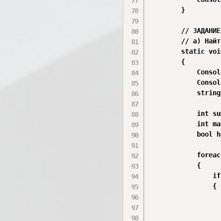
        }

        // ЗАДАНИЕ
        // а) Найт
        static voi
        {

            Consol
            Consol
            string
            int su
            int ma
            bool h
            foreac
            {

                if
                {

                  
                  
                  