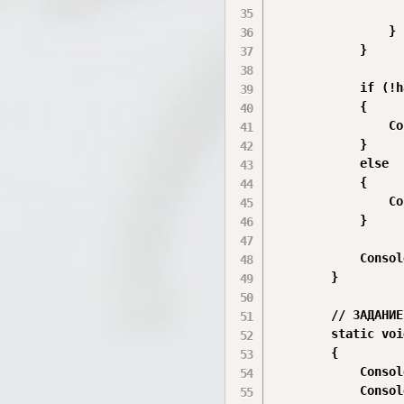
                  
                }

            }

            if (!h
            {

                Co
            }

            else

            {

                Co
            }

            Consol
        }

        // ЗАДАНИЕ
        static voi
        {

            Consol
            Consol