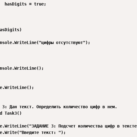
  hasDigits = true;

asDigits)

nsole.WriteLine("цифры отсутствуют");

nsole.WriteLine();

e.WriteLine();

 3: Дан текст. Определить количество цифр в нем.

d Task3()

e.WriteLine("ЗАДАНИЕ 3: Подсчет количества цифр в тексте"
e.Write("Введите текст: ");
