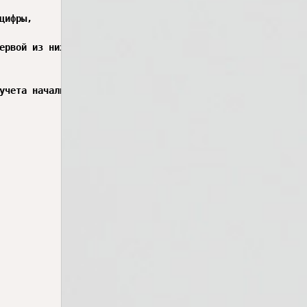
ифры,

ервой из них.

учета начальных пробелов)");
