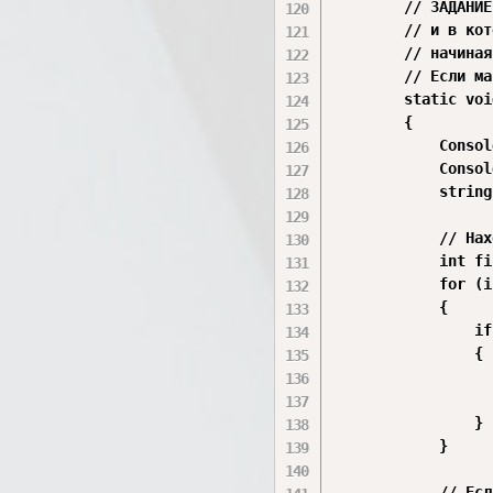
        // ЗАДАНИЕ
        // и в кот
        // начиная
        // Если ма
        static voi
        {

            Consol
            Consol
            string
            // Нах
            int fi
            for (i
            {

                if
                {

                  
                  
                }

            }

            // Есл