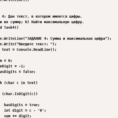
 4: Дан текст, в котором имеются цифры.

и их сумму; б) Найти максимальную цифру.

d Task4()

e.WriteLine("ЗАДАНИЕ 4: Сумма и максимальная цифра");

e.Write("Введите текст: ");

 text = Console.ReadLine();

m = 0;

xDigit = -1;

asDigits = false;

h (char c in text)

 (char.IsDigit(c))

  hasDigits = true;

  int digit = c - '0';

  sum += digit;
