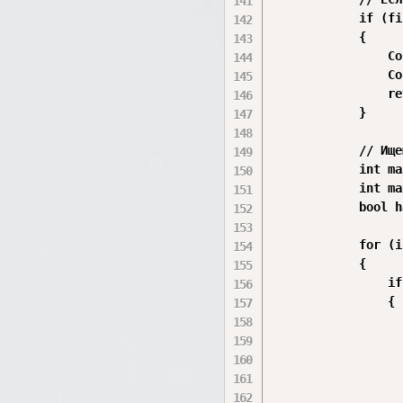
            if (fi
            {

                Co
                Co
                re
            }

            // Ище
            int ma
            int ma
            bool h
            for (i
            {

                if
                {

                  
                  
                  
                  