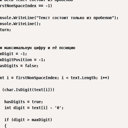
rstNonSpaceIndex == -1)

nsole.WriteLine("Текст состоит только из пробелов");

nsole.WriteLine();

turn;

м максимальную цифру и её позицию

xDigit = -1;

xDigitPosition = -1;

asDigits = false;

nt i = firstNonSpaceIndex; i < text.Length; i++)

 (char.IsDigit(text[i]))

  hasDigits = true;

  int digit = text[i] - '0';

  if (digit > maxDigit)

  {
