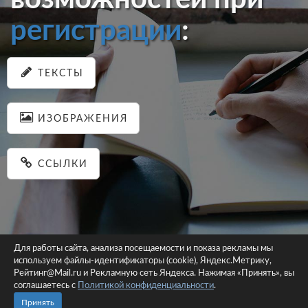
регистрации
:
ТЕКСТЫ
ИЗОБРАЖЕНИЯ
ССЫЛКИ
Для работы сайта, анализа посещаемости и показа рекламы мы
используем файлы-идентификаторы (cookie), Яндекс.Метрику,
© 2026 pastein.ru |
Пользовательское соглашение
|
Политика
Рейтинг@Mail.ru и Рекламную сеть Яндекса. Нажимая «Принять», вы
соглашаетесь с
Политикой конфиденциальности
конфиденциальности
.
Сайт использует файлы-идентификаторы (cookie)
Принять