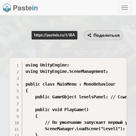
Toggle
navig
Поделиться
https://pastein.ru/t/i8A
using UnityEngine;

using UnityEngine.SceneManagement;

public class MainMenu : MonoBehaviour

{

    public GameObject levelsPanel; // Ссылка н
    public void PlayGame()

    {

        // По умолчанию запускает первый урове
        SceneManager.LoadScene("Level1"); 

    }
