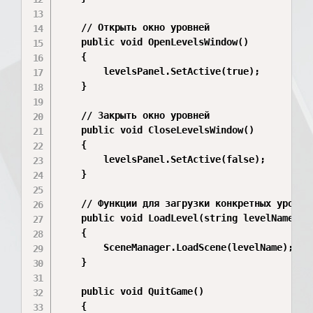
    // Открыть окно уровней

    public void OpenLevelsWindow()

    {

        levelsPanel.SetActive(true);

    }

    // Закрыть окно уровней

    public void CloseLevelsWindow()

    {

        levelsPanel.SetActive(false);

    }

    // Функции для загрузки конкретных уровней
    public void LoadLevel(string levelName)

    {

        SceneManager.LoadScene(levelName);

    }

    public void QuitGame()

    {
