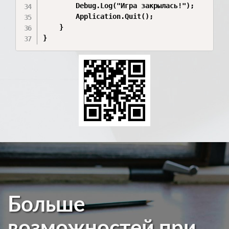
        Debug.Log("Игра закрылась!");

        Application.Quit();

    }

Больше
возможностей при