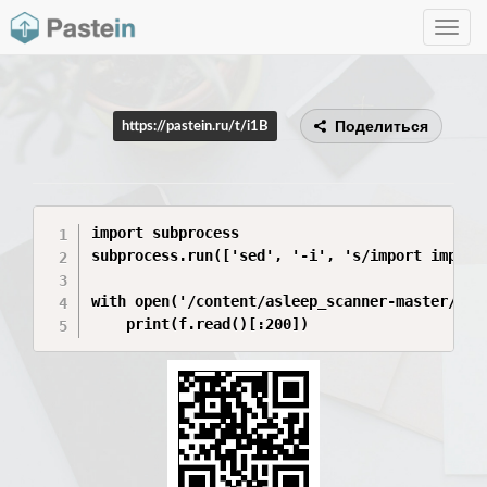
Toggle
navig
Поделиться
https://pastein.ru/t/i1B
import subprocess

subprocess.run(['sed', '-i', 's/import imp$/i
with open('/content/asleep_scanner-master/expo
    print(f.read()[:200])