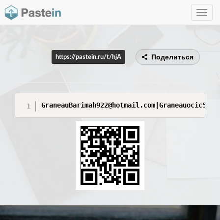
Toggle
navig
Поделиться
https://pastein.ru/t/hjA
GraneauBarimah922@hotmail.com|Graneauocic5080