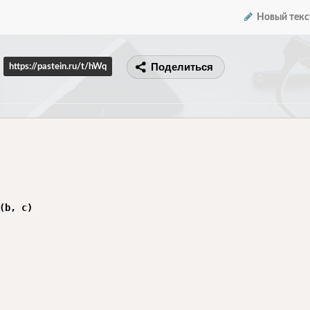
Новый текс
Поделиться
https://pastein.ru/t/hWq
(b, c)
