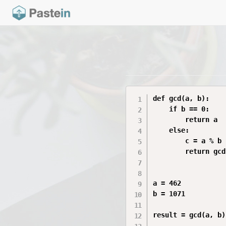
def gcd(a, b):

    if b == 0:

        return a

    else:

        c = a % b

        return gcd
a = 462

b = 1071

result = gcd(a, b)
