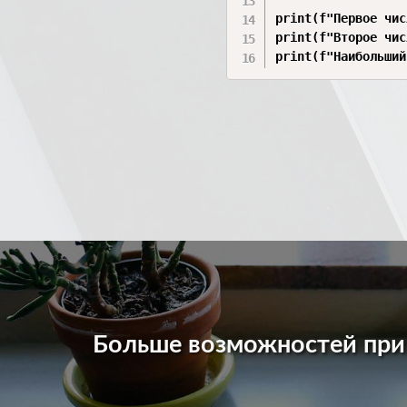
print(f"Первое чис
print(f"Второе чис
print(f"Наибольший
Больше возможностей пр