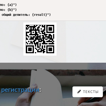
ло: {a}")

ло: {b}")

 общий делитель: {result}")
и
регистрации
:
ТЕКСТЫ