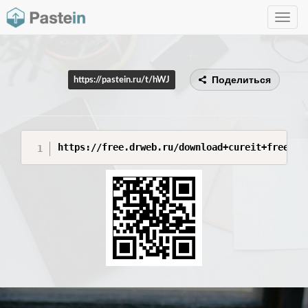
Toggle
navig
Поделиться
https://pastein.ru/t/hWJ
https://free.drweb.ru/download+cureit+free/?p