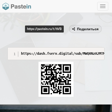
Toggle
navig
Поделиться
https://pastein.ru/t/hVB
https://dash.fserv.digital/sub/MWQ0NzA2MTM5OD