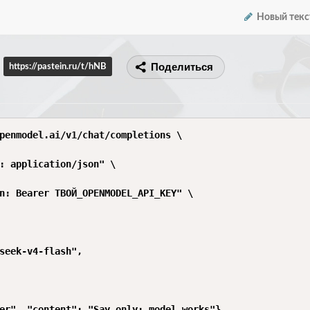
Новый текс
Поделиться
https://pastein.ru/t/hNB
penmodel.ai/v1/chat/completions \

: application/json" \

n: Bearer ТВОЙ_OPENMODEL_API_KEY" \

seek-v4-flash",

er", "content": "Say only: model works"}
