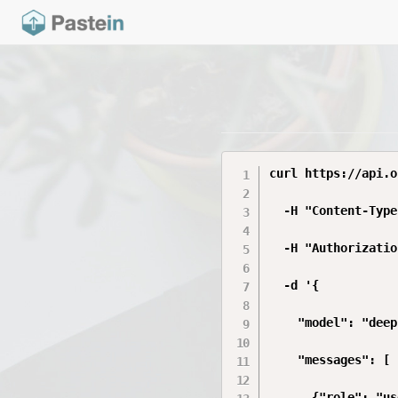
curl https://api.o
  -H "Content-Type
  -H "Authorizatio
  -d '{

    "model": "deep
    "messages": [

      {"role": "us