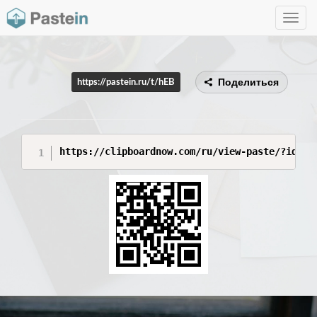
Toggle
navig
Поделиться
https://pastein.ru/t/hEB
https://clipboardnow.com/ru/view-paste/?id=8e