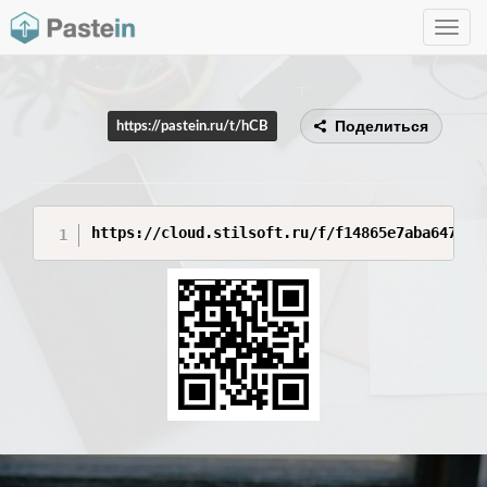
Toggle
navig
Поделиться
https://pastein.ru/t/hCB
https://cloud.stilsoft.ru/f/f14865e7aba64785a