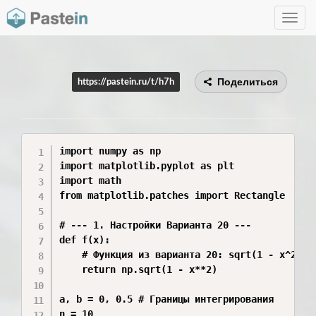
Toggle
navig
Поделиться
https://pastein.ru/t/h7h
import numpy as np

import matplotlib.pyplot as plt

import math

from matplotlib.patches import Rectangle

# --- 1. Настройки Варианта 20 ---

def f(x):

    # Функция из варианта 20: sqrt(1 - x^2)

    return np.sqrt(1 - x**2)

a, b = 0, 0.5 # Границы интегрирования

n = 10
