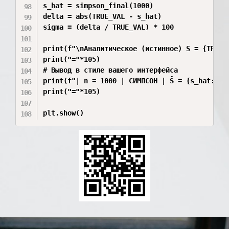
s_hat = simpson_final(1000)

delta = abs(TRUE_VAL - s_hat)

sigma = (delta / TRUE_VAL) * 100

print(f"\nАналитическое (истинное) S = {TRUE_V
print("="*105)

# Вывод в стиле вашего интерфейса

print(f"| n = 1000 | СИМПСОН | Ŝ = {s_hat:.18
print("="*105)
