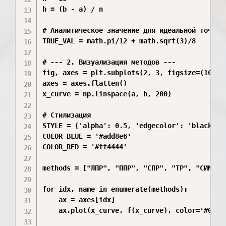
h = (b - a) / n

# Аналитическое значение для идеальной точност
TRUE_VAL = math.pi/12 + math.sqrt(3)/8

# --- 2. Визуализация методов ---

fig, axes = plt.subplots(2, 3, figsize=(16, 11
axes = axes.flatten()

x_curve = np.linspace(a, b, 200)

# Стилизация

STYLE = {'alpha': 0.5, 'edgecolor': 'black', 
COLOR_BLUE = '#add8e6' 

COLOR_RED = '#ff4444'

methods = ["ЛПР", "ППР", "СПР", "ТР", "СИМП", 
for idx, name in enumerate(methods):

    ax = axes[idx]

    ax.plot(x_curve, f(x_curve), color='#0055f