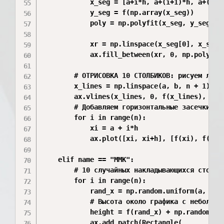
            x_seg = [a+i*h, a+(i+1)*h, a+(i+2)
            y_seg = f(np.array(x_seg))

            poly = np.polyfit(x_seg, y_seg, 2)
            xr = np.linspace(x_seg[0], x_seg[2
            ax.fill_between(xr, 0, np.polyval
        # ОТРИСОВКА 10 СТОЛБИКОВ: рисуем линии
        x_lines = np.linspace(a, b, n + 1)

        ax.vlines(x_lines, 0, f(x_lines), colo
        # Добавляем горизонтальные засечки для
        for i in range(n):

            xi = a + i*h

            ax.plot([xi, xi+h], [f(xi), f(xi+
    elif name == "ММК":

        # 10 случайных накладывающихся столбик
        for i in range(n):

            rand_x = np.random.uniform(a, b - 
            # Высота около графика с небольшим
            height = f(rand_x) + np.random.uni
            ax.add_patch(Rectangle(
