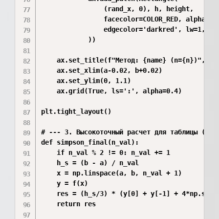
                (rand_x, 0), h, height, 

                facecolor=COLOR_RED, alpha=0.3
                edgecolor='darkred', lw=1, zor
            ))

    ax.set_title(f"Метод: {name} (n={n})", fon
    ax.set_xlim(a-0.02, b+0.02)

    ax.set_ylim(0, 1.1)

    ax.grid(True, ls=':', alpha=0.4)

plt.tight_layout()

# --- 3. Высокоточный расчет для таблицы (n=10
def simpson_final(n_val):

    if n_val % 2 != 0: n_val += 1

    h_s = (b - a) / n_val

    x = np.linspace(a, b, n_val + 1)

    y = f(x)

    res = (h_s/3) * (y[0] + y[-1] + 4*np.sum(y
    return res
