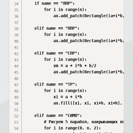
    if name == "ЛПР":

        for i in range(n):

            ax.add_patch(Rectangle((a+i*h, 0)
    elif name == "ППР":

        for i in range(n):

            ax.add_patch(Rectangle((a+i*h, 0)
    elif name == "СПР":

        for i in range(n):

            xm = a + i*h + h/2

            ax.add_patch(Rectangle((a+i*h, 0)
    elif name == "ТР":

        for i in range(n):

            xi = a + i*h

            ax.fill([xi, xi, xi+h, xi+h], [0,
    elif name == "СИМП":

        # Рисуем 5 парабол, накрывающих по 2 и
        for i in range(0, n, 2):
