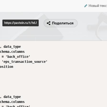
Новый текс
Поделиться
https://pastein.ru/t/h6J
, data_type

chema.columns

 = 'back_office'

 'eps_transaction_source'

osition

, data_type

chema.columns

 = 'back_office'
