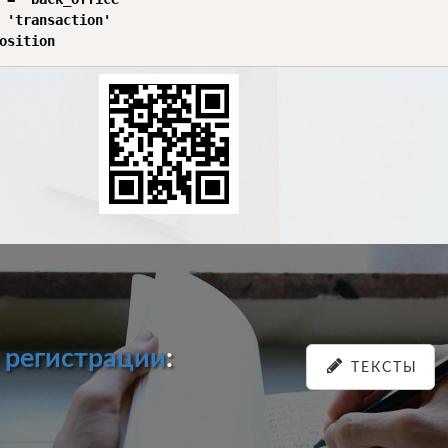
 'transaction'

и
регистрации
:
ТЕКСТЫ