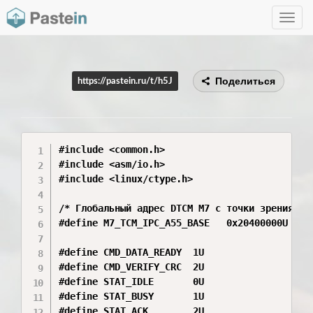
Toggle
navig
Поделиться
https://pastein.ru/t/h5J
#include <common.h>

#include <asm/io.h>

#include <linux/ctype.h>

/* Глобальный адрес DTCM M7 с точки зрения сис
#define M7_TCM_IPC_A55_BASE   0x20400000U 

#define CMD_DATA_READY  1U

#define CMD_VERIFY_CRC  2U

#define STAT_IDLE       0U

#define STAT_BUSY       1U

#define STAT_ACK        2U
