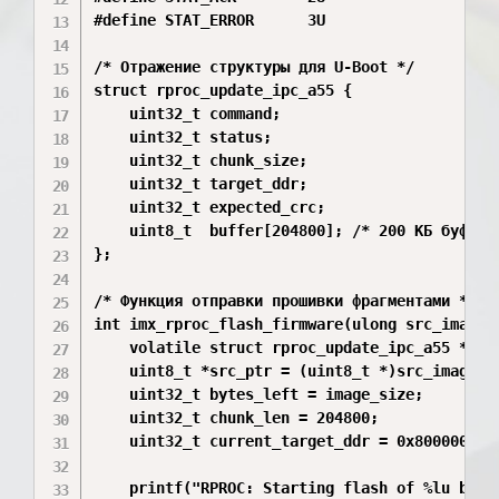
#define STAT_ERROR      3U

/* Отражение структуры для U-Boot */

struct rproc_update_ipc_a55 {

    uint32_t command;

    uint32_t status;

    uint32_t chunk_size;

    uint32_t target_ddr;

    uint32_t expected_crc;

    uint8_t  buffer[204800]; /* 200 КБ буфер *
};

/* Функция отправки прошивки фрагментами */

int imx_rproc_flash_firmware(ulong src_image_a
    volatile struct rproc_update_ipc_a55 *ipc
    uint8_t *src_ptr = (uint8_t *)src_image_ad
    uint32_t bytes_left = image_size;

    uint32_t chunk_len = 204800;

    uint32_t current_target_ddr = 0x80000000U;
    printf("RPROC: Starting flash of %lu bytes