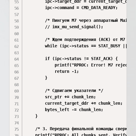
        ipc->target_ddr = current_target_ddr;

        ipc->command = CMD_DATA_READY;

        /* Пингуем M7 через аппаратный Mailbox
        // imx_mu_send_signal(); 

        /* Ждем подтверждения (ACK) от M7 */

        while (ipc->status == STAT_BUSY || ipc
        if (ipc->status != STAT_ACK) {

            printf("RPROC: Error! M7 rejected 
            return -1;

        }

        /* Сдвигаем указатели */

        src_ptr += chunk_len;

        current_target_ddr += chunk_len;

        bytes_left -= chunk_len;

    }

    /* 3. Передача финальной команды сверки CR
    printf("RPROC: All chunks sent. Verifying 