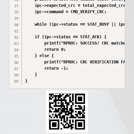
    ipc->expected_crc = total_expected_crc;

    ipc->command = CMD_VERIFY_CRC;

    while (ipc->status == STAT_BUSY || ipc->co
    if (ipc->status == STAT_ACK) {

        printf("RPROC: SUCCESS! CRC matches. M
        return 0;

    } else {

        printf("RPROC: CRC VERIFICATION FAILED
        return -1;

    }
