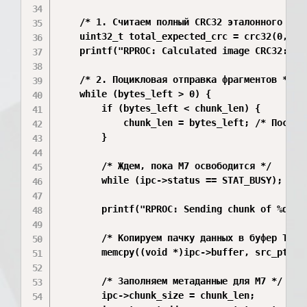
    /* 1. Считаем полный CRC32 эталонного обра
    uint32_t total_expected_crc = crc32(0, src
    printf("RPROC: Calculated image CRC32: 0x%
    /* 2. Поцикловая отправка фрагментов */

    while (bytes_left > 0) {

        if (bytes_left < chunk_len) {

            chunk_len = bytes_left; /* Последн
        }

        /* Ждем, пока M7 освободится */

        while (ipc->status == STAT_BUSY);

        printf("RPROC: Sending chunk of %d byt
        /* Копируем пачку данных в буфер TCM п
        memcpy((void *)ipc->buffer, src_ptr, c
        /* Заполняем метаданные для M7 */

        ipc->chunk_size = chunk_len;
