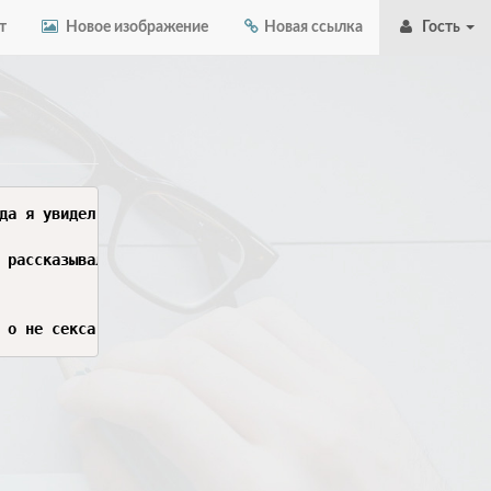
т
Новое изображение
Новая ссылка
Гость
да я увидел как она меня обманывает и не признается и пр
 рассказывало что хорошо считываю маркер_ ее онлайн серв
 о не секса а о уважении перестал мыть член. я не перест