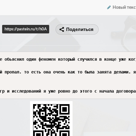
Новый текс
Поделиться
https://pastein.ru/t/h0A
е обьяснил один феномен который случился в конце уже ког
й пропал. то есть она очень как то была занята делами. я
гр и исследований я уже ровно до этого с начала договора