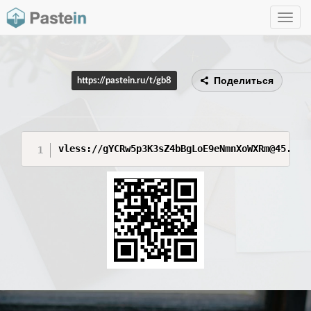
Toggle
navig
Поделиться
https://pastein.ru/t/gb8
vless://gYCRw5p3K3sZ4bBgLoE9eNmnXoWXRm@45.152