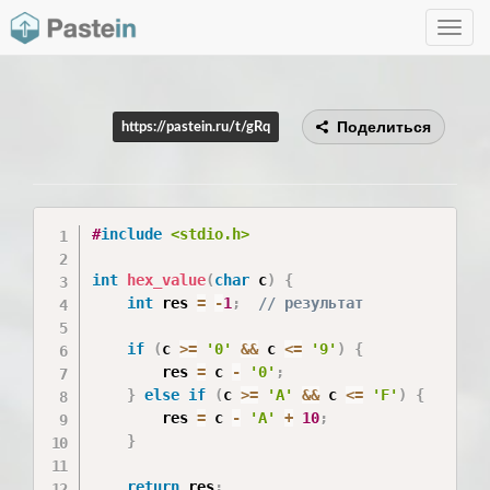
Toggle
navig
Поделиться
https://pastein.ru/t/gRq
#
include
<stdio.h>
int
hex_value
(
char
 c
)
{
int
 res 
=
-
1
;
// результат
if
(
c 
>=
'0'
&&
 c 
<=
'9'
)
{
        res 
=
 c 
-
'0'
;
}
else
if
(
c 
>=
'A'
&&
 c 
<=
'F'
)
{
        res 
=
 c 
-
'A'
+
10
;
}
return
 res
;