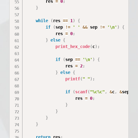
        res 
=
0
;
}
while
(
res 
==
1
)
{
if
(
sep 
!=
' '
&&
 sep 
!=
'\n'
)
{
            res 
=
0
;
}
else
{
print_hex_code
(
c
)
;
if
(
sep 
==
'\n'
)
{
                res 
=
2
;
}
else
{
printf
(
" "
)
;
if
(
scanf
(
"%c%c"
,
&
c
,
&
sep
)
!
                    res 
=
0
;
}
}
}
}
return
 res
;