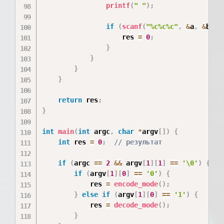
printf
(
" "
)
;
if
(
scanf
(
"%c%c%c"
,
&
a
,
&
b
,
&
                    res 
=
0
;
}
}
}
}
return
 res
;
}
int
main
(
int
 argc
,
char
*
argv
[
]
)
{
int
 res 
=
0
;
// результат
if
(
argc 
==
2
&&
 argv
[
1
]
[
1
]
==
'\0'
)
{
if
(
argv
[
1
]
[
0
]
==
'0'
)
{
            res 
=
encode_mode
(
)
;
}
else
if
(
argv
[
1
]
[
0
]
==
'1'
)
{
            res 
=
decode_mode
(
)
;
}