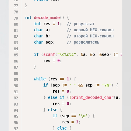
}
int
decode_mode
(
)
{
int
 res 
=
1
;
// результат
char
 a
;
// первый HEX-символ
char
 b
;
// второй HEX-символ
char
 sep
;
// разделитель
if
(
scanf
(
"%c%c%c"
,
&
a
,
&
b
,
&
sep
)
!=
3
)
{
        res 
=
0
;
}
while
(
res 
==
1
)
{
if
(
sep 
!=
' '
&&
 sep 
!=
'\n'
)
{
            res 
=
0
;
}
else
if
(
!
print_decoded_char
(
a
,
 b
)
)
            res 
=
0
;
}
else
{
if
(
sep 
==
'\n'
)
{
                res 
=
2
;
}
else
{