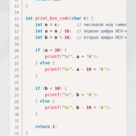
}
int
print_hex_code
(
char
 c
)
{
int
 n 
=
 c
;
// числовой код символа
int
 a 
=
 n 
/
16
;
// первая цифра HEX-кода
int
 b 
=
 n 
%
16
;
// вторая цифра HEX-кода
if
(
a 
<
10
)
{
printf
(
"%c"
,
 a 
+
'0'
)
;
}
else
{
printf
(
"%c"
,
 a 
-
10
+
'A'
)
;
}
if
(
b 
<
10
)
{
printf
(
"%c"
,
 b 
+
'0'
)
;
}
else
{
printf
(
"%c"
,
 b 
-
10
+
'A'
)
;
}
return
1
;
}