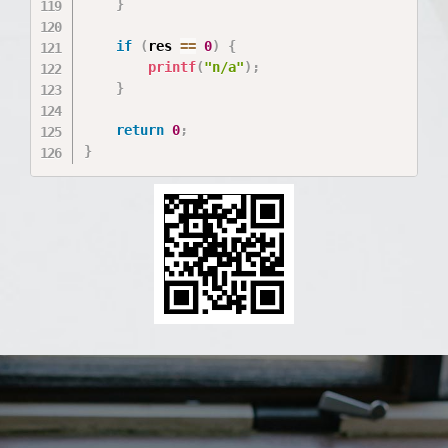
}
if
(
res 
==
0
)
{
printf
(
"n/a"
)
;
}
return
0
;
}