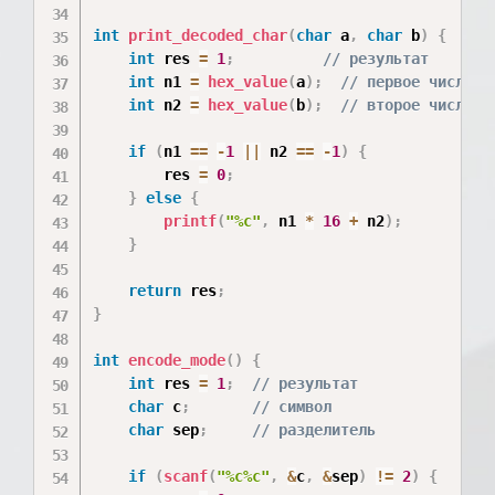
int
print_decoded_char
(
char
 a
,
char
 b
)
{
int
 res 
=
1
;
// результат
int
 n1 
=
hex_value
(
a
)
;
// первое число и
int
 n2 
=
hex_value
(
b
)
;
// второе число и
if
(
n1 
==
-
1
||
 n2 
==
-
1
)
{
        res 
=
0
;
}
else
{
printf
(
"%c"
,
 n1 
*
16
+
 n2
)
;
}
return
 res
;
}
int
encode_mode
(
)
{
int
 res 
=
1
;
// результат
char
 c
;
// символ
char
 sep
;
// разделитель
if
(
scanf
(
"%c%c"
,
&
c
,
&
sep
)
!=
2
)
{