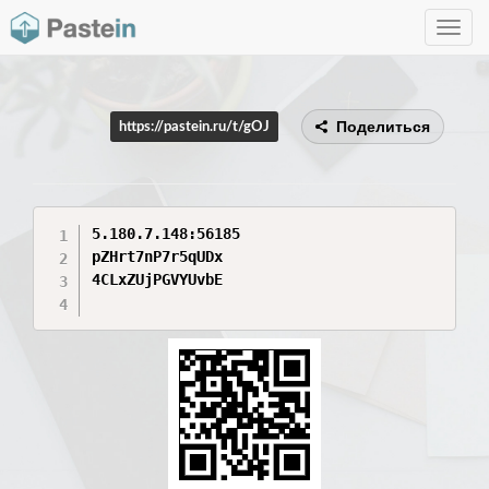
Toggle
navig
Поделиться
https://pastein.ru/t/gOJ
5.180.7.148:56185

pZHrt7nP7r5qUDx

4CLxZUjPGVYUvbE
