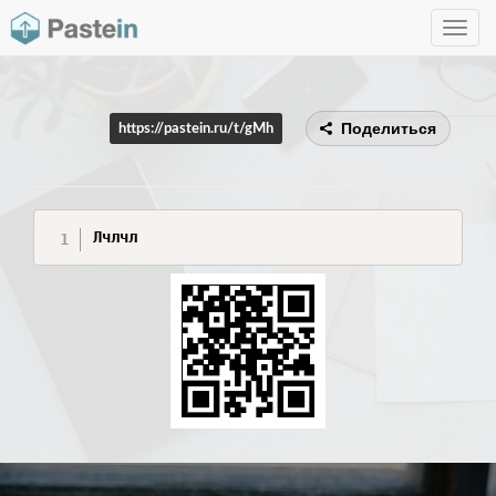
Toggle
navig
Поделиться
https://pastein.ru/t/gMh
Лчлчл