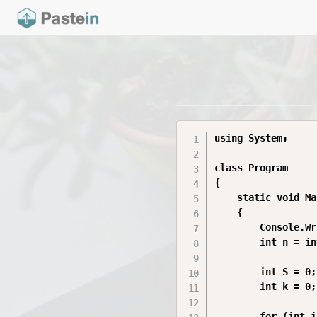
using System;

class Program

{

    static void Ma
    {

        Console.Wr
        int n = in
        int S = 0;
        int k = 0;
        for (int i