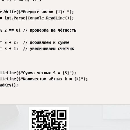
e.Write($"Введите число {i}: ");

= int.Parse(Console.ReadLine());

% 2 == 0) // проверка на чётность

= S + c;  // добавляем к сумме

= k + 1;  // увеличиваем счётчик

iteLine($"Сумма чётных S = {S}");

iteLine($"Количество чётных k = {k}");

adKey();
