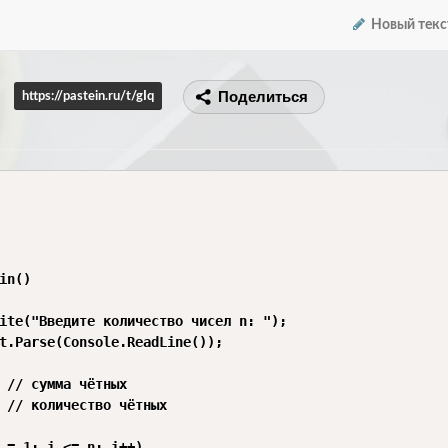
Новый текс
Поделиться
https://pastein.ru/t/gIq
in()

ite("Введите количество чисел n: ");

t.Parse(Console.ReadLine());

 // сумма чётных

 // количество чётных

 = 1; i <= n; i++)
