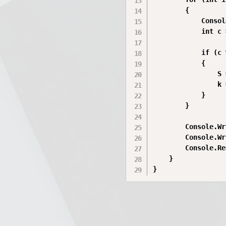
        {

            Consol
            int c 
            if (c 
            {

                S 
                k 
            }

        }

        Console.Wr
        Console.Wr
        Console.Re
    }

}