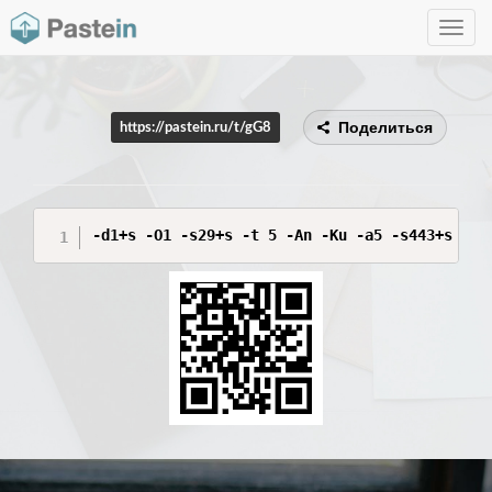
Toggle
navig
Поделиться
https://pastein.ru/t/gG8
-d1+s -O1 -s29+s -t 5 -An -Ku -a5 -s443+s -d8