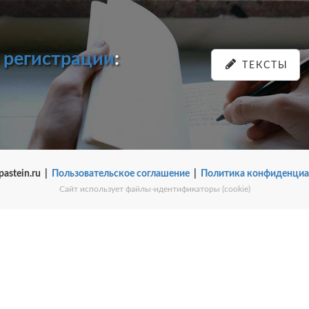
и
регистрации
:
ТЕКСТЫ
pastein.ru |
Пользовательское соглашение
|
Политика конфиденциа
Сайт использует файлы-идентификаторы (cookie)