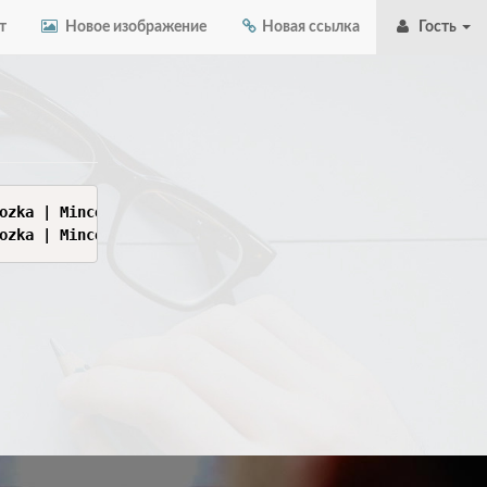
т
Новое изображение
Новая ссылка
Гость
ozka | Minced | Wexside | Shit | Expensive | Wild | Flug
ozka | Minced | Wexside | Shit | Expensive | Wild | Flug