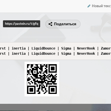
Новый текс
Поделиться
https://pastein.ru/t/gFq
rst | inertia | LiquidBounce | Sigma | NeverHook | Zamor
rst | inertia | LiquidBounce | Sigma | NeverHook | Zamor