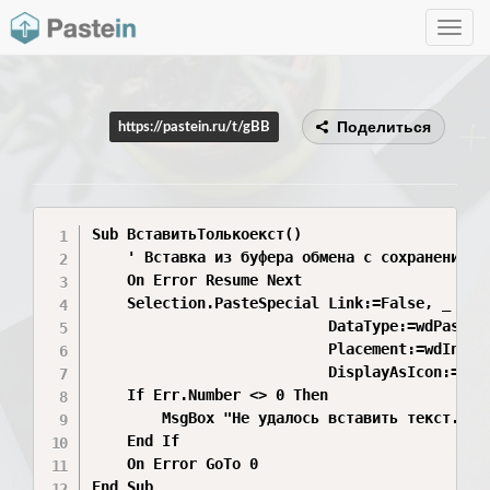
Toggle
navig
Поделиться
https://pastein.ru/t/gBB
Sub ВставитьТолькоекст()

    ' Вставка из буфера обмена с сохранением т
    On Error Resume Next

    Selection.PasteSpecial Link:=False, _

                           DataType:=wdPasteTe
                           Placement:=wdInLine
                           DisplayAsIcon:=Fals
    If Err.Number <> 0 Then

        MsgBox "Не удалось вставить текст. Про
    End If

    On Error GoTo 0

End Sub